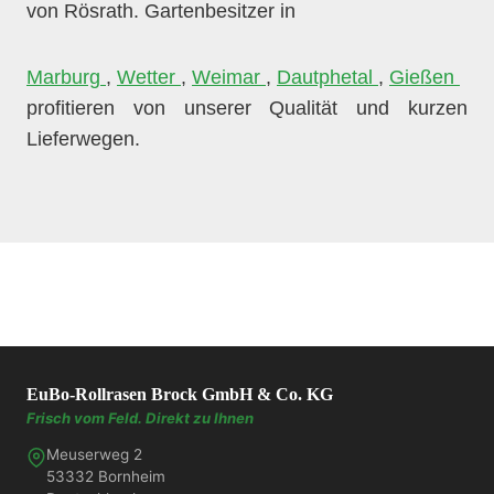
von Rösrath. Gartenbesitzer in
Marburg
,
Wetter
,
Weimar
,
Dautphetal
,
Gießen
profitieren von unserer Qualität und kurzen
Lieferwegen.
EuBo-Rollrasen Brock GmbH & Co. KG
Frisch vom Feld. Direkt zu Ihnen
Meuserweg 2
53332 Bornheim