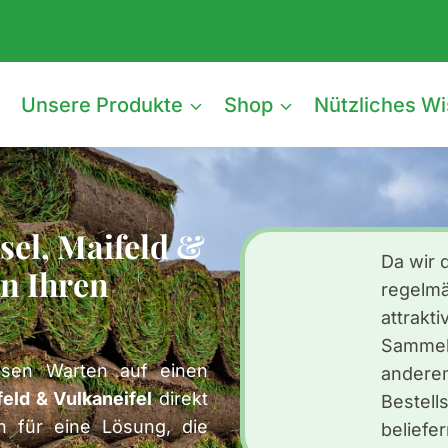
e
Unsere Produkte
Shop
Nützliches W
sel, Maifeld &
Da wir 
in Ihren
regelmä
attrakt
Sammelt
osen Warten auf einen
ander
eld & Vulkaneifel
direkt
Bestell
ch für eine Lösung, die
beliefe