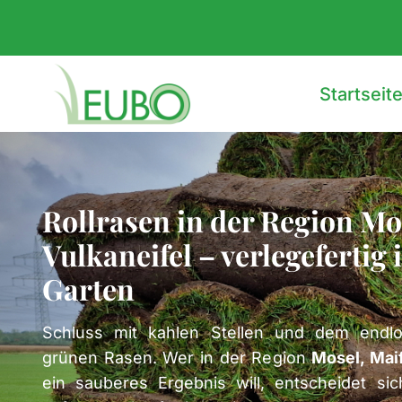
Zum
Inhalt
springen
Startseit
Rollrasen in der Region Mo
Vulkaneifel – verlegefertig 
Garten
Schluss mit kahlen Stellen und dem endl
grünen Rasen. Wer in der Region
Mosel, Maif
ein sauberes Ergebnis will, entscheidet si