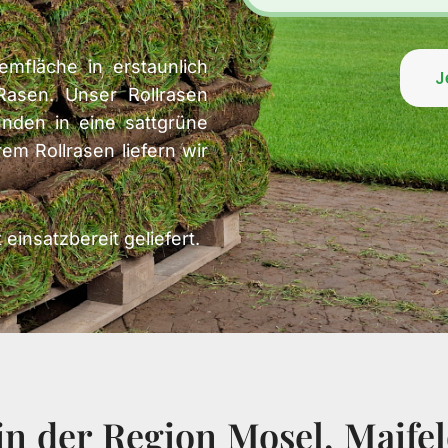
emfläche in erstaunlich
J
 Rasen. Unser Rollrasen
nden in eine sattgrüne
m Rollrasen liefern wir
einsatzbereit geliefert.
n der Region Mosel, Maifel