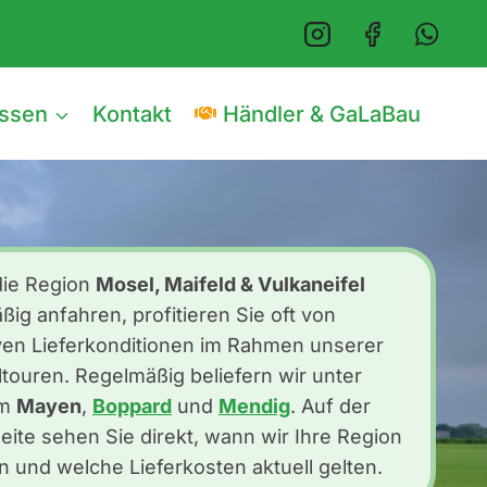
issen
Kontakt
Händler & GaLaBau
die Region
Mosel, Maifeld & Vulkaneifel
ßig anfahren, profitieren Sie oft von
iven Lieferkonditionen im Rahmen unserer
ouren. Regelmäßig beliefern wir unter
em
Mayen
,
Boppard
und
Mendig
. Auf der
seite sehen Sie direkt, wann wir Ihre Region
rn und welche Lieferkosten aktuell gelten.