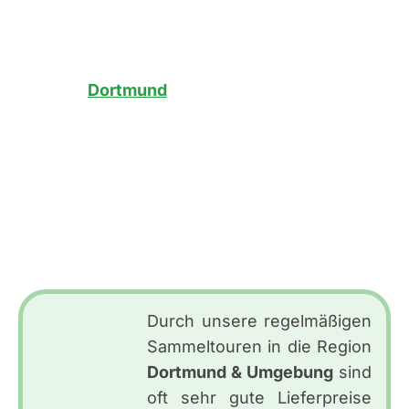
Verzögerungen und bekommen direkt ein
sauberes Ergebnis. Ganz gleich welches
Projekt – unser Rasen gibt Ihrem Garten in der
Region
Dortmund
& Umgebung
sofort ein
gepflegtes Erscheinungsbild. Warum
wochenlang warten? Mit unserem Rollrasen
heißt es: verlegen, wässern, fertig.
Direkt vom Erzeuger – so kommt Rollrasen
ohne unnötige Umwege in Ihre Region.
Durch unsere regelmäßigen
Sammeltouren in die Region
Dortmund & Umgebung
sind
oft sehr gute Lieferpreise