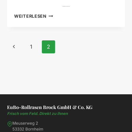
Deine Rollrasen-Anleitung
DEINE
WEITERLESEN
ROLLRASEN-
ANLEITUNG
Seitennavigation
Vorherige
1
2
Seite
EuBo-Rollrasen Brock GmbH & Co. KG
Frisch vom Feld. Direkt zu Ihnen
Meuserweg 2
53332 Bornheim