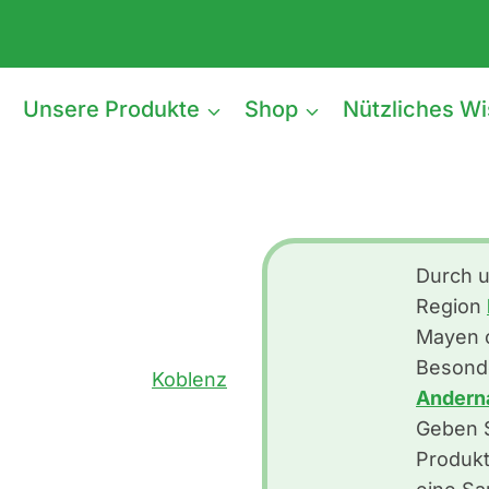
e
Unsere Produkte
Shop
Nützliches W
von EuBo
arkt-Saat
Durch u
Region
 sofort einlädt – statt
Mayen o
le nicht wissen: Selbst
Besonde
s in der Region
Koblenz
Andern
Geben S
Produkt