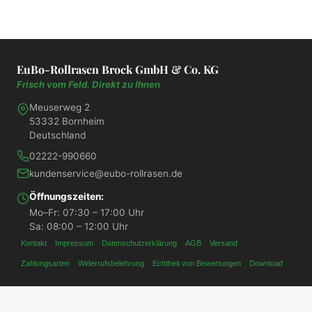
EuBo-Rollrasen Brock GmbH & Co. KG
Frisch vom Feld. Direkt zu Ihnen
Meuserweg 2
53332 Bornheim
Deutschland
02222-990660
kundenservice@eubo-rollrasen.de
Öffnungszeiten:
Mo–Fr: 07:30 – 17:00 Uhr
Sa: 08:00 – 12:00 Uhr
Kontakt
Impressum
Datenschutzerklärung
AGB
Versand
Zahlungsarten
Widerrufsbelehrung
Echtheit von Bewertungen
Download